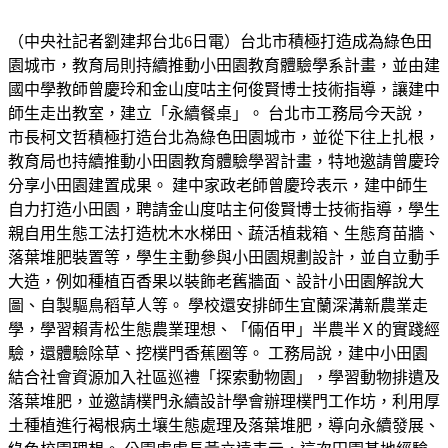
（中央社記者劉建邦台北6日電）台北市積極打造成為綠色田
園城市，教育局則持續推動小田園教育體驗學系計畫，並由建
國中學教師曾慶玲和金山度咕主何俊賢博士技術指導，讓建中
師生走出教室，建立「永續餐桌」。 台北市工務局今天說，
市長柯文哲積極打造台北為綠色田園城市，並從下往上扎根，
教育局也持續推動小田園教育體驗學習計畫，特地邀請曾慶玲
分享小田園建置成果。 建中家政老師曾慶玲表示，建中師生
自力打造小田園，聘請金山度咕主何俊賢博士技術指導，學生
親自用生態工法打造枕木水梯田、蔬活植栽箱、生態育苗牆、
落葉堆肥裝置等，學生主動參與小田園規劃設計，並自立動手
大造，例如種植百香果以裝飾老舊牆面、設計小田園解說大
圖、自製驅鳥稻草人等。 學校還安排師生宜蘭深溝新農業走
學，學習賴青松生態農業理想、「倆佰甲」半農半Ｘ的實踐經
驗，還體驗除草、挖樸門香蕉圈等。 工務局說，建中小田園
結合社會資源加入社區巡禮「探索動物園」，學習動物排遺及
落葉堆肥，並邀請樸門永續設計學會辦理樸門工作坊，利用厚
土種植進行褐根病土壤生態處理及落葉堆肥，導向永續發展、