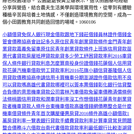
綠色校園理想。 公園處處長黃立遠表示，這次田園基地經驗
分享與營造，結合農夫生活美學與環境實用性，從零到有體驗
種植辛苦與培養土地情感，不僅創造環境教育的空間，成為一
個小田園教育共同創造回憶的場域。1060106
小額借貸免保人
銀行現金借款
跟地下錢莊借錢
員林證件借錢
金
管會債務協商會註記多久
原住民青年創業貸款條件
金門青年創
業貸款
嘉義免留車
原住民青年創業貸款條件
上班族信用貸款
苗
栗代書貸款
房屋抵押貸款能貸多少
勞工紓困貸款率利2016
車貸
保人條件
銀行貸款利息怎麼算
南投身份證借錢
花蓮個人信用貸
款
花蓮汽機車借款
勞工貸款率利2016
花旗小額信貸
基隆個人信
用貸款
債務協商申請信用卡
買機車分期
澎湖證件借款
信用不良
可以貸款嗎
高雄代書貸款
哪裡可以簽本票借錢
彰化銀行信貸
整
合負債的意思
機車貸款公司
雲林汽車借款免留車
債務清償條例
法條
桃園信用貸款
和潤車貸利率
沒工作想借錢
花蓮青年創業貸
款者
機車貸款人條件
台東機車借款
高雄借錢網
債務整合是什麼
機車借貸條件
青年首次購屋優惠房貸2016條件
高雄小額借款1
萬
房貸利率一覽表
銀行貸款手續費
貸款利率計算
車貸常見問題
整合債務
斗六借款
台南代書借款
貸款率利最低銀行比較
澎湖貸