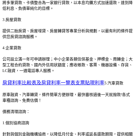
將多筆貸款、卡債整合為一家銀行貸款，以本息均攤方式加速還款，達到降
低利息、負債單純化的目標。
3.房屋貸款
提供二胎房貸、房屋增貸、房屋轉貸等專業分析與規劃，以最有利的條件提
供您房貸諮詢服務。
4.企業貸款
公司設立滿一年可申請辦理；中小企業各類信保基金、押標金、周轉金；大
型工程合約貸款、國內外信用狀額度；應收帳款、客票、機器設備、存貨、
LC融資，一通電話專人服務。
房貸利率比較表及房貸利率一覽表
支票貼現利率
5.汽車貸款
原車融資、汽車轉貸，條件簡單方便辦理，最快審核過後一天就撥款!各式
車種諮詢、免費估價！
債務清理諮詢：
1.個別協商諮詢
針對與個別金融機構協商，以降低月付金、利率或延長還款期限，提供相關