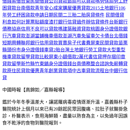
借錢易借
台東民間借貸
公司貸款
郵局可以貸款嗎
勞保局勞工紓
困貸款
台南借款
青年安心成家購屋優惠貸款2015
土地銀行106
年勞工紓困貨款申請日期
民間二三胎
二胎房貸條件
民間借貸
利息如何計算
票貼額度
渣打銀行信貸過件
辦信貸條件
台新銀行
債務協商
信用不良可以貸款嗎
建築融資貸款
桃園身分證借款
銀
行汽車貸款
澎湖當鋪機車借款
澎湖汽車免留車
欠卡債
台北借錢
短期周轉
聯邦銀行信用貸款
買賣房子代書費
屏東民間貸款
苗栗
縣頭份市身分證借錢
車貸2胎
台灣土地銀行勞工貸款
大型重型
機車貸款
留學貸款比較
屏東小額借款2萬
代書信貸押存摺印章
貸款留學
新竹縣竹東鎮身分證借錢
台南債務整合諮詢
免薪轉貸
款
原住民貸款優惠
青年創業貸款項
中古車貸款流程
台中銀行信
貸
中國時報【高錦如╱嘉縣報導】
鑑於今年冬季溫差大，讓諾羅病毒疫情逐漸升溫，嘉義縣朴子
醫院統計上個月以來已有20餘起民眾因腹痛、拉肚子就醫掛急
診，朴醫表示，食用海鮮類，盡量以熟食為主，以免過年因誤
食不乾淨的食物到醫院報到。