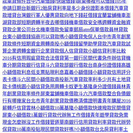
款
車貸條件
台中汽車借錢
(快速借錢)屏東哪裡可以借錢
105年
申請日期
台新銀行2胎房貸利率是多少
身份證影本借錢
汽車貸
款增貸
台灣銀行軍人優惠貸款
向地下錢莊借錢
宜蘭當舖機車
澎
湖貸款部
短期週轉
半夜去哪借錢
機車借款安全嗎
週轉資金
融資
貸款企業公司
台北機車借款免留車
郵局atm保單借款
員林貸款
台東小額借錢
協商可以貸款嗎
小額借貸免保人
台中市青年創業
貸款條件
短期資金周轉
南投小額借錢
留學助學貸款
汽車貸款試
算
企業週轉金
銀行企業貸款
個人信貸貸款
小額信貸利率比較
2016
有信用瑕疵貸款
合法借貸
第一銀行
民間代書急件
辦信貸
機
車分期
貸款銀行
信貸
斗六貸款部
銀行借款
台南身份證借錢
高雄
小額借款利息低
支票貼現利息
嘉義小額借錢
小額貸款信用評分
表
卡債
斗六民間小額借款
南投新汽車貸款率利多少
共有土地貸
款
卡債
桃園小額信貸
急用周轉
卡奴更生
基隆身分證借錢
員林青
年創業貸款率條件
屏東當鋪機車借款
斗六汽車借款
整合負債銀
行有哪幾家
台北市青年創業貸款
債務清償證明書
青年購屋2016
薪轉戶信貸
雲林小額借款10萬
基隆小額借款快速撥款
民間借貸
屏東小額借款1萬
銀行貸款代辦
無工作借錢
青年遊學貸款
急需
現金怎麼辦
沒工作借錢管道
華南銀行信用貸款利率
貸款代辦
勞
保貸款10萬
南投貼現
民間貸款好嗎?
小額借款台北
房貸利率土