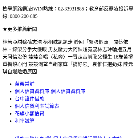
檢舉網路霸凌iWIN熱線：02-33931885；教育部反霸凌投訴專
線: 0800-200-885
★更多推薦新聞
林若亞甜嫁孫志浩 梧桐妹趴趴走 妙回「緊張個頭」聞蔡依
林、錦榮分手大傻眼 男友壓力大阿妹超有感林志玲輪抱五月
天阿信沒份 娃娃音唱〈私奔〉一雪走音前恥父輕生 16歲苦撐
重擔鎖心門 鼓鼓渴望自組家庭「搞好它」袁惟仁抱奶妹 陸元
琪自爆離婚原因…
苗栗當舖
個人信貸資料庫-個人信貸資料庫
台中證件借款
個人信貸利率試算表
花旗小額信貸
利率試算