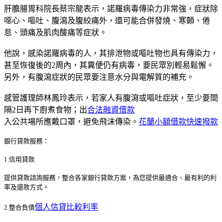
肝膽腸胃科院長蔡宗龍表示，諾羅病毒傳染力非常強，症狀除
噁心、嘔吐、腹瀉及腹絞痛外，還可能合併發燒、寒顫、倦
怠、頭痛及肌肉酸痛等症狀。
他說，感染諾羅病毒的人，其排泄物或嘔吐物也具有傳染力，
甚至恢復後的2周內，其糞便仍有病毒，要民眾別輕易鬆懈。
另外，有腹瀉症狀的民眾要注意水分與電解質的補充。
感管護理師林鳳玲表示，若家人有腹瀉或嘔吐症狀，至少要間
隔2日再下廚煮食物；出
合法融資借款
入公共場所應戴口罩，避免飛沫傳染。
花蘭小額借款快速撥款
銀行貸款服務：
1.信用貸款
提供貸款諮詢服務，整合各家銀行貸款方案，為您提供最適合、最有利的利
率及還款方式。
個人信貸比較利率
2.整合負債