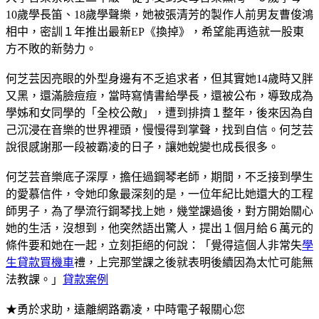
10歲學長笛、18歲學聲樂，她被張清芳的製作人前男友曹俊鴻
相中，密訓１年推出最新EP《換掉》，希望能再造就一股東
方不敗的新勢力。
何芝芸因亮眼的外型身邊有不乏追求者，但其實她14歲時又胖
又黑，還滿臉痘痘，當時寫情書給學長，還被公布，導致成為
學姊和女同學的「全校公敵」，遭到排擠１整年，後來因為自
己沉浸在音樂的世界裡頭，慢慢得到掌聲，找到自信。何芝芸
說很感謝那一段被霸凌的日子，讓她蛻變也成長很多。
何芝芸音樂底子深厚，擔任過鋼琴老師，期間，不乏接到學生
的愛慕信件，令她印象最深刻的是，一位年紀比她還大的工程
師男子，為了學流行鋼琴找上她，幾堂課過後，對方開始關心
她的生活，沒想到，他突然語出驚人，提出１個月給６萬元的
條件要和她在一起，立刻拒絕的何說：「覺得這個人非常失
學
生貸款買機車
禮，上完那堂課之後就表明後續因為太忙可能無
法教課。」
貸款案例
★勇於求助，遠離網路霸凌，中時電子報關心您