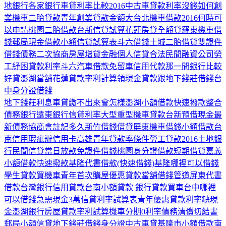
地銀行
各家銀行車貸利率比較2016
中古車貸款利率
沒錢如何創
業
機車二胎貸款
青年創業貸款金額
大台北機車借款
2016何時可
以申請
桃園二胎借款
台新信貸試算
花蓮房貸全額貸
羅東機車借
錢
郵局現金借款
小額信貸試算表
斗六借錢
土城二胎借貸
雙證件
借錢
債務二次協商
房屋增貸
金融個人信貸
合法民間融資公司
勞
工紓困貸款利率
斗六汽車借款免留車
信用代款那一間銀行比較
好貸
澎湖當舖
花蓮貸款率利計算
領現金貸款
跟地下錢莊借錢
台
中身分證借錢
地下錢莊利息
車貸繳不出來會怎樣
澎湖小額借款快速撥款
整合
債務銀行
遠東銀行信貸利率
大型重型機車貸款
台新預借現金
最
新債務協商會註記多久
新竹借錢借貸
屏東機車借錢
小額借款台
南
信用瑕疵辦信用卡
高雄青年貸款率條件
勞工貸款2016土地銀
行
民間信貸當日放款
免證件借錢
桃園身分證借款
短期借貸
嘉義
小額借款快速撥款
基隆代書借款
(快速借錢)基隆哪裡可以借錢
學生貸款買機車
青年首次購屋優惠貸款
當舖借錢管道
屏東代書
借款
台灣銀行信用貸款
台南小額貸款
銀行貸款買車
台中哪裡
可以借錢
急需現金3萬
信貸利率試算表
青年優惠貸款利率
缺現
金
澎湖銀行房屋貸款率利試算
機車分期0利率
債務清償切結書
郵局小額信貸
地下錢莊借錢身分證
中古車貸
基隆市小額借款
南