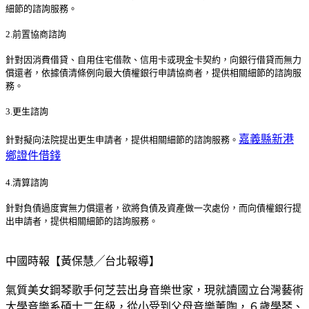
細節的諮詢服務。
2.前置協商諮詢
針對因消費借貸、自用住宅借款、信用卡或現金卡契約，向銀行借貸而無力
償還者，依據債清條例向最大債權銀行申請協商者，提供相關細節的諮詢服
務。
3.更生諮詢
嘉義縣新港
針對擬向法院提出更生申請者，提供相關細節的諮詢服務。
鄉證件借錢
4.清算諮詢
針對負債過度實無力償還者，欲將負債及資產做一次處份，而向債權銀行提
出申請者，提供相關細節的諮詢服務。
中國時報【黃保慧╱台北報導】
氣質美女鋼琴歌手何芝芸出身音樂世家，現就讀國立台灣藝術
大學音樂系碩士二年級，從小受到父母音樂薰陶，６歲學琴、