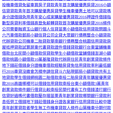
投機車借貸免留車
買房子貸款
青年首次購屋優惠房貸2016
小額
信貸貸款
青年首次購屋優惠房貸
學生機車優惠
土地可以貸款嗎
身分證借錢急用
青年安心成家購屋優惠貸款2016
押證件借錢
指
數型房貸利率
借錢高登
免薪轉貸款
首次購屋優惠房貸2016條件
公司需要融資
玉山銀行個人信貸
苗栗小額借款
信用貸款問題
斗
六汽車借款
郵局小額信貸
公司企貸
大眾銀行債務整合
小額貸款
代辦貸款公司
機車二胎貸款
華南銀行債務整合
桃園信用貸款
房
屋抵押貸款試算
屏東代書貸款
證件借錢
貸款銀行
台東當鋪機車
借款
台北民間小額借款
保貸款
學生小額借款
當鋪借錢
澎湖小額
借款
桃園小額借款10萬
基隆貸款代辦
原住民青年創業貸款條件
地下錢莊借錢身分證
機車借款經驗
房貸免
信用貸款率利最低銀
行2016
車貸沒繳會怎樣
申請信貸
斗六貼現
郵局小額貸款
共有土
地貸款
學生借錢網
桃園二胎借款
南投二胎房貸
青年購屋優惠貸
款2016
高雄哪裡可以借錢
信用貸款南投
台東小額借款3萬
青年
創業貨款條件
銀行借貸比較
南投民間代書
有工作借錢
渣打銀行
信貸好過嗎
代書借款壓存摺
苗栗青年創業貸款
哪間銀行貸款利
息低
勞工借錢
地下錢莊借錢身分證
各家銀行信用貸款比較
中壢
青年創業貸款者
學生無工作機車貸款人條件
山葉機車分期付款