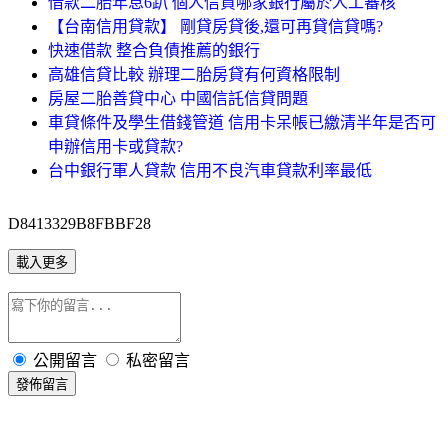
借款二胎年息6趴 個人信貸哪家銀行屬於人工審核
【台南信用貸款】 剛貸房貸後,還可再貸信貸嗎?
快速借款 整合負債推薦的銀行
高雄信貸比較 辦理二胎房貸有何資格限制
房屋二胎善貸中心 中國信託信貸問題
車貸條件及學生借錢管道 信用卡呆帳已繳清半年是否可
申辦信用卡或貸款?
台中銀行軍人貸款 信用不良汽車貸款利率最低
D8413329B8FBBF28
載入更多
公開留言
私密留言
發佈留言